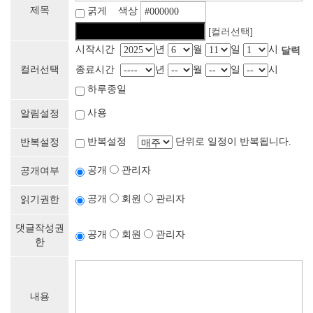
제목
굵게 색상
[컬러선택]
시작시간
년
월
일
시
달력
컬러선택
종료시간
년
월
일
시
하루종일
사용
알림설정
반복설정
단위로 일정이 반복됩니다.
반복설정
공개
관리자
공개여부
공개
회원
관리자
읽기권한
댓글작성권
공개
회원
관리자
한
내용