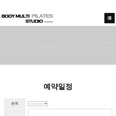
We have created a awesome theme
Far far away,behind the word mountains, far from the countries
예약일정
분류